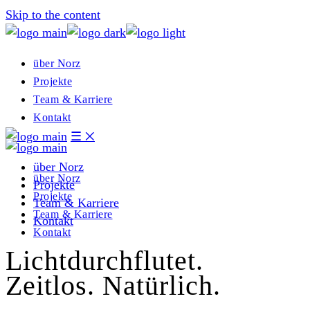
Skip to the content
über Norz
Projekte
Team & Karriere
Kontakt
☰
྾
über Norz
über Norz
Projekte
Projekte
Team & Karriere
Team & Karriere
Kontakt
Kontakt
Lichtdurchflutet.
Zeitlos. Natürlich.