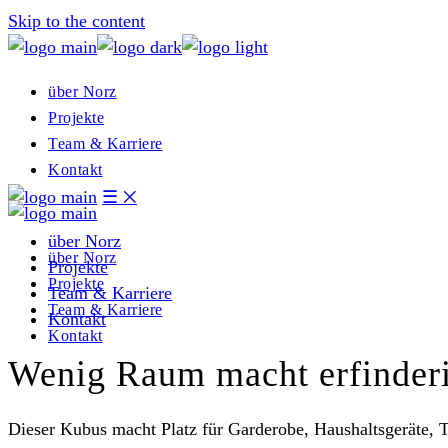
Skip to the content
über Norz
Projekte
Team & Karriere
Kontakt
☰
྾
über Norz
über Norz
Projekte
Projekte
Team & Karriere
Team & Karriere
Kontakt
Kontakt
Wenig Raum macht erfinder
Dieser Kubus macht Platz für Garderobe, Haushaltsgeräte, T